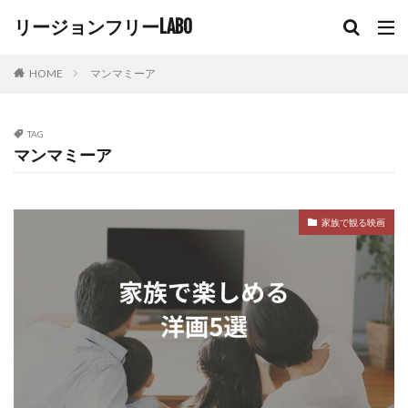
日本のDVDを海外で再生する方法
日本のDVD海外で再生
リージョンフリーLABO
日本のブルーレイ
日本のブルーレイ 海外で
日本の映像方式
日本ブルーレイ再生
映像方式
HOME
マンマミーア
映像美 映画
映画
映画 実話 洋画
映画おすすめ
映画で英語を学ぶ
映画レビュー
TAG
最高の二人
最高の映画
楽しい映画
マンマミーア
機種の違い
歴史ドラマ
歴史映画
歴史映画 洋画
洋楽映画
洋画
家族で観る映画
洋画 ヒューマンドラマ 感動
洋画 ヒューマン映画
洋画おすすめ
海外DVD
海外DVD再生
海外のdvdが見れるプレーヤー
海外のDVD再生
海外のDVD再生出来ない
海外のブルーレイ再生
海外のブルーレイ再生出来ない
海外ドラマ
海外ブルーレイ
海外映像ソフト
海外映画
海外映画おすすめ
海外生活
涙する映画