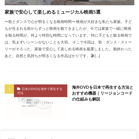
涙を誘う映画
潜水服は蝶の夢を見る
社会派映画
家族で安心して楽しめるミュージカル映画5選
笑って泣ける映画
第二次世界大戦
英語ドラマ
〜歌とダンスで心が明るくなる映画時間〜 映画が大好きな私たち家族。子ど
英語勉強
英語学習
英語学習のコツ
英語表現
もが生まれる前からずっと映画を観てきましたが、今では家族で一緒に映画
観るべき映画
語学学習
車載DVDプレーヤー
を観る時間が、何より特別な時間になっています。 特に子どもと観る映画で
輸入DVD
輸入盤DVD再生出来ない
金融詐欺
は、気まずいシーンがないことも大切。 そこで今回は、歌・ダンス・ストー
リーがそろった、家族で安心して楽しめる映画を厳選しました。 観終わった
韓国のdvd 再生
音楽家の伝記
音楽映画
あと、自然と気持ちが明るくなる作品ばかりです。 🎬 […]
高校生おすすめ映画
高音質
検索
海外DVDを日本で再生する方法と
日本のDVDを海外で再生する
おすすめ機器｜リージョンコード
方法
の仕組みも解説
記事一覧