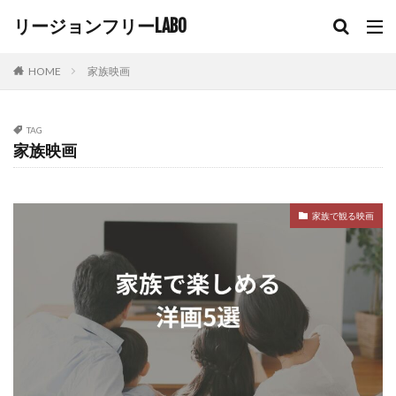
日本のDVDを海外で再生する方法
日本のDVD海外で再生
リージョンフリーLABO
日本のブルーレイ
日本のブルーレイ 海外で
日本の映像方式
日本ブルーレイ再生
映像方式
HOME
家族映画
映像美 映画
映画
映画 実話 洋画
映画おすすめ
映画で英語を学ぶ
映画レビュー
TAG
最高の二人
最高の映画
楽しい映画
家族映画
機種の違い
歴史ドラマ
歴史映画
歴史映画 洋画
洋楽映画
洋画
家族で観る映画
洋画 ヒューマンドラマ 感動
洋画 ヒューマン映画
洋画おすすめ
海外DVD
海外DVD再生
海外のdvdが見れるプレーヤー
海外のDVD再生
海外のDVD再生出来ない
海外のブルーレイ再生
海外のブルーレイ再生出来ない
海外ドラマ
海外ブルーレイ
海外映像ソフト
海外映画
海外映画おすすめ
海外生活
涙する映画