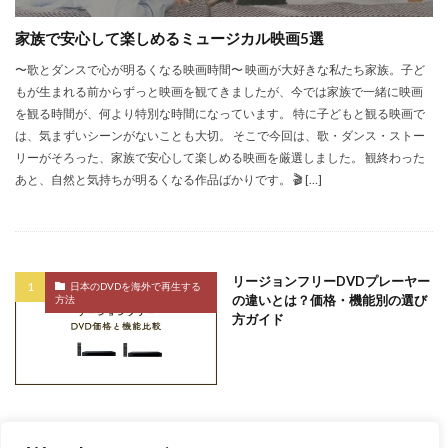
涙を誘う映画
潜水服は蝶の夢を見る
社会派映画
家族で安心して楽しめるミュージカル映画5選
笑って泣ける映画
第二次世界大戦
英語ドラマ
〜歌とダンスで心が明るくなる映画時間〜 映画が大好きな私たち家族。子ど
英語勉強
英語学習
英語学習のコツ
英語表現
もが生まれる前からずっと映画を観てきましたが、今では家族で一緒に映画
観るべき映画
語学学習
車載DVDプレーヤー
を観る時間が、何より特別な時間になっています。 特に子どもと観る映画で
輸入DVD
輸入盤DVD再生出来ない
金融詐欺
は、気まずいシーンがないことも大切。 そこで今回は、歌・ダンス・ストー
リーがそろった、家族で安心して楽しめる映画を厳選しました。 観終わった
韓国のdvd 再生
音楽家の伝記
音楽映画
あと、自然と気持ちが明るくなる作品ばかりです。 🎬 […]
高校生おすすめ映画
高音質
検索
リージョンフリーDVDプレーヤー
日本のDVDを海外で再生する
の違いとは？価格・機能別の選び
方法
方ガイド
記事一覧