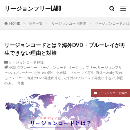
リージョンフリーLABO
HOME
記事一覧
リージョンコード解説
リージョンコードとは
リージョンコードとは？海外DVD・ブルーレイが再
生できない理由と対策
リージョンコード解説
4K対応プレーヤー
,
リージョンコード
,
リージョンフリー
,
リージョンフリ
ーDVDプレーヤー
,
北米DVD再生
,
北米版 ブルーレイ再生
,
海外のdvdが見れ
るプレーヤー
,
海外のDVD再生出来ない
,
海外のブルーレイ再生出来ない
,
韓国
のdvd 再生
リージョンコード解説